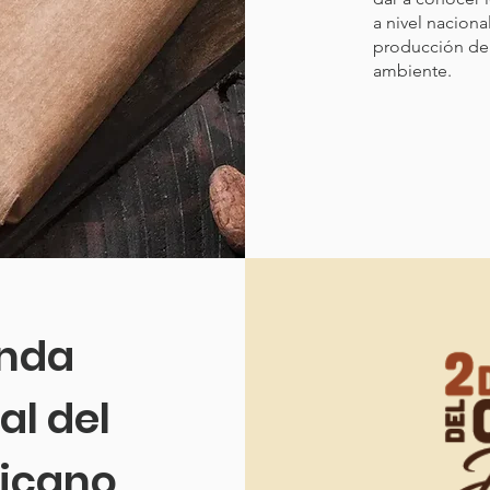
a nivel naciona
producción de 
ambiente.
nda
al del
icano