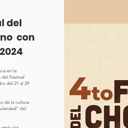
l del
ano con
 2024
ia en la
del Festival
bo del 21 al 29
o de la cultura
gularidad” del
 será una