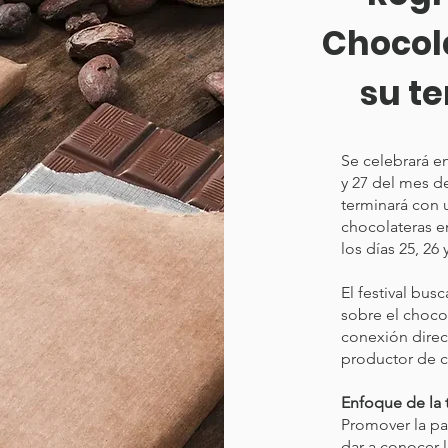
Chocol
su te
Se celebrará e
y 27 del mes de
terminará con 
chocolateras e
los días 25, 2
El festival bus
sobre el choco
conexión direc
productor de c
Enfoque de la t
Promover la pa
dar a conocer 