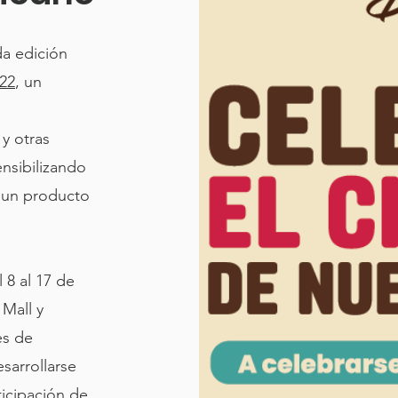
da edición
022
, un
 y otras
ensibilizando
, un producto
 8 al 17 de
Mall y
es de
sarrollarse
ticipación de