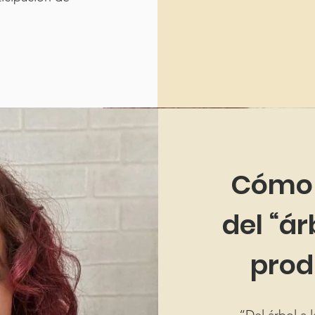
Cómo 
del “ár
prod