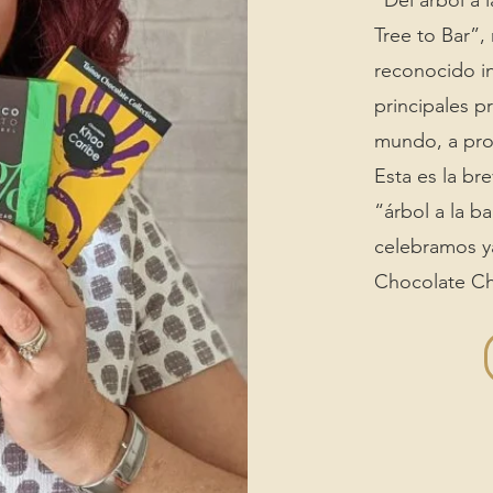
“Del árbol a
Tree to Bar”,
reconocido i
principales p
mundo, a pro
Esta es la br
“árbol a la b
celebramos y
Chocolate Ch