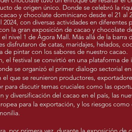
 del chocolate tuvo un enfoque de resaltar el 
cto de origen único. Donde se celebró la riqu
 cacao y chocolate dominicano desde el 21 al 
 2024, con diversas actividades en diferentes p
on la gran exposición de cacao y chocolate de
el nivel 1 de Ágora Mall. Más allá de la barra 
tes disfrutaron de catas, maridajes, helados, c
ta de pintar con los sabores de nuestro cacao.
n, el festival se convirtió en una plataforma de
onde se organizó el primer dialogo sectorial e
 el que se reunieron productores, exportadore
or para discutir temas cruciales como las opor
ón y diversificación del cacao en el país, las n
ropea para la exportación, y los riesgos como
monilia.
a, por primera vez, durante la exposición de 