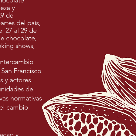
chocolate
eza y
29 de
artes del país,
l 27 al 29 de
de chocolate,
ooking shows,
 intercambio
n San Francisco
s y actores
tunidades de
uevas normativas
 el cambio
cacao y