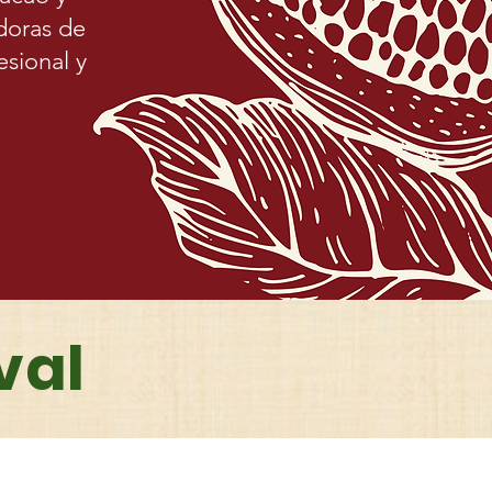
doras de
sional y
val