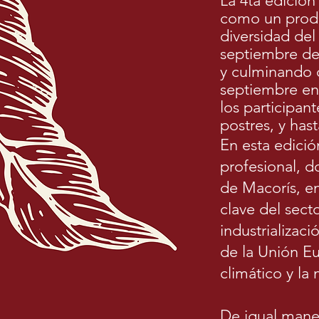
La 4ta edición
como un produ
diversidad del
septiembre del
y culminando c
septiembre en 
los participan
postres, y has
En esta edició
profesional, d
de Macorís, en
clave del sect
industrializaci
de la Unión Eu
climático y la 
De igual maner